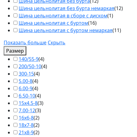
Шина цельнолитая без бурта
(
12
)
Шина цельнолитая без бурта немаркая
(
12
)
Шина цельнолитая в сборе с диском
(
1
)
Шина цельнолитая с буртом
(
16
)
Шина цельнолитая с буртом немаркая
(
11
)
Показать больше
Скрыть
Размер
140/55-9
(
4
)
200/50-10
(
4
)
300-15
(
4
)
5.00-8
(
4
)
6.00-9
(
4
)
6.50-10
(
4
)
15х4.5-8
(
3
)
7.00-12
(
3
)
16х6-8
(
2
)
18х7-8
(
2
)
21х8-9
(
2
)