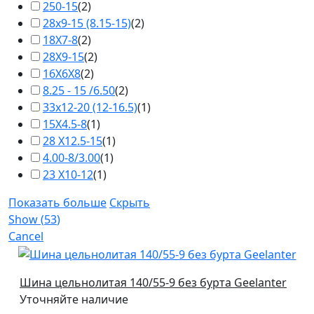
250-15
(
2
)
28х9-15 (8.15-15)
(
2
)
18X7-8
(
2
)
28X9-15
(
2
)
16X6X8
(
2
)
8.25 - 15 /6.50
(
2
)
33x12-20 (12-16.5)
(
1
)
15X4.5-8
(
1
)
28 X12.5-15
(
1
)
4.00-8/3.00
(
1
)
23 X10-12
(
1
)
Показать больше
Скрыть
Show
(
53
)
Cancel
Шина цельнолитая 140/55-9 без бурта Geelanter
Уточняйте наличие