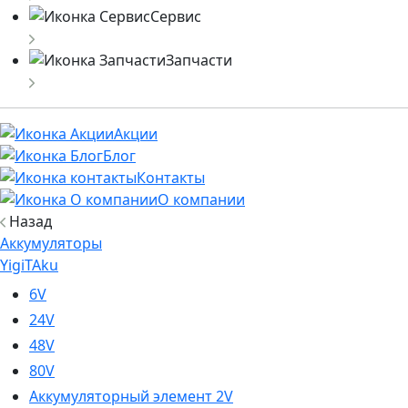
Сервис
Запчасти
Акции
Блог
Контакты
О компании
Назад
Аккумуляторы
YigiTAku
6V
24V
48V
80V
Аккумуляторный элемент 2V