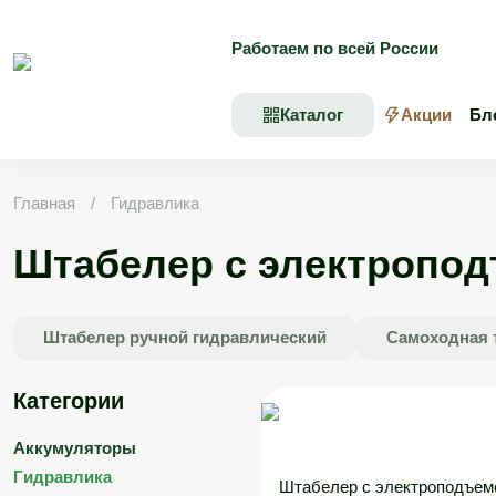
Skip
to
Работаем по всей России
content
Каталог
Акции
Бл
Главная
/
Гидравлика
Штабелер с электропо
Штабелер ручной гидравлический
Самоходная 
Категории
Аккумуляторы
Гидравлика
Штабелер с электроподъем