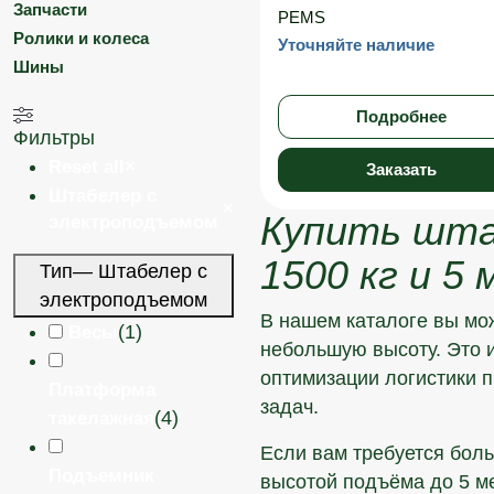
Запчасти
PEMS
Ролики и колеса
Уточняйте наличие
Шины
Подробнее
Фильтры
Reset all
×
Заказать
Штабелер с
×
Купить штаб
электроподъемом
1500 кг и 5
Тип
— Штабелер с
электроподъемом
В нашем каталоге вы мо
(
1
)
Весы
небольшую высоту. Это 
оптимизации логистики 
Платформа
задач.
(
4
)
такелажная
Если вам требуется бол
Подъемник
высотой подъёма до 5 м