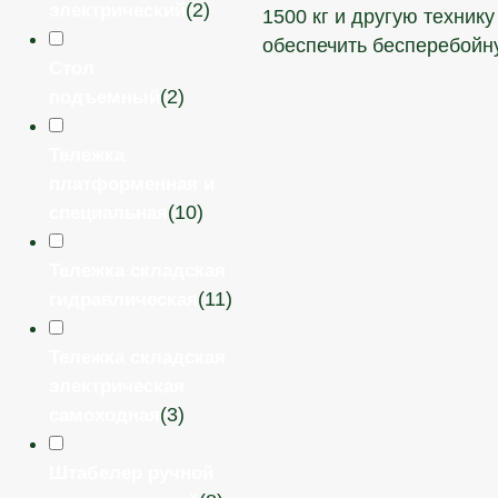
(
2
)
электрический
1500 кг и другую техник
обеспечить бесперебойн
Стол
(
2
)
подъемный
Тележка
платформенная и
(
10
)
специальная
Тележка складская
(
11
)
гидравлическая
Тележка складская
электрическая
(
3
)
самоходная
Штабелер ручной