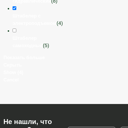
(
8
)
гидравлический
Штабелер с
(
4
)
электроподъемом
Штабелер
(
5
)
самоходный
Показать больше
Скрыть
Show
(
4
)
Cancel
Не нашли, что