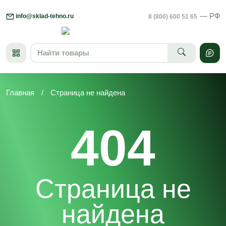
Skip
— РФ
to
info@sklad-tehno.ru
8 (800) 600 51 65
content
Главная
/
Страница не найдена
404
Страница не
найдена