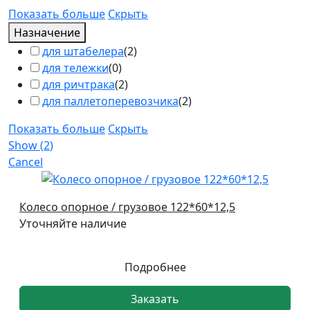
Показать больше
Скрыть
Назначение
для штабелера
(
2
)
для тележки
(
0
)
для ричтрака
(
2
)
для паллетоперевозчика
(
2
)
Показать больше
Скрыть
Show
(
2
)
Cancel
Колесо опорное / грузовое 122*60*12,5
Уточняйте наличие
Подробнее
Заказать