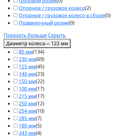
Грузовой ролик
(
0
)
Опорное / грузовое колесо
(
2
)
Опорное / грузовое колесо в сборе
(
0
)
Подвилочный ролик
(
0
)
Показать больше
Скрыть
Диаметр колеса
— 122 мм
85 мм
(
134
)
230 мм
(
69
)
125 мм
(
45
)
140 мм
(
23
)
150 мм
(
22
)
100 мм
(
17
)
215 мм
(
17
)
250 мм
(
12
)
254 мм
(
10
)
285 мм
(
7
)
180 мм
(
5
)
343 мм
(
4
)