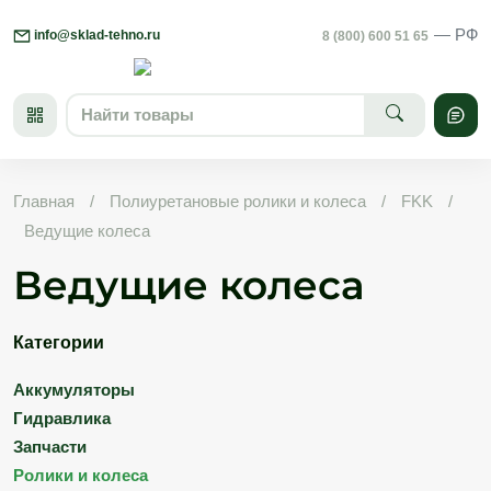
Skip
— РФ
to
info@sklad-tehno.ru
8 (800) 600 51 65
content
Главная
/
Полиуретановые ролики и колеса
/
FKK
/
Ведущие колеса
Ведущие колеса
Категории
Аккумуляторы
Гидравлика
Запчасти
Ролики и колеса