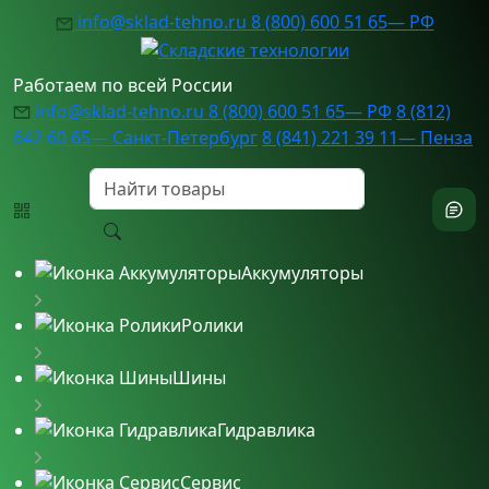
Skip
info@sklad-tehno.ru
8 (800) 600 51 65
— РФ
to
content
Работаем по всей России
info@sklad-tehno.ru
8 (800) 600 51 65
— РФ
8 (812)
642 60 65
— Санкт-Петербург
8 (841) 221 39 11
— Пенза
Аккумуляторы
Ролики
Шины
Гидравлика
Сервис