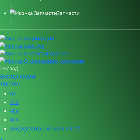
Запчасти
Акции
Блог
Контакты
О компании
Назад
Аккумуляторы
YigiTAku
6V
24V
48V
80V
Аккумуляторный элемент 2V