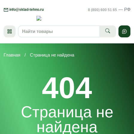
Skip
— РФ
to
info@sklad-tehno.ru
8 (800) 600 51 65
content
Главная
/
Страница не найдена
404
Страница не
найдена