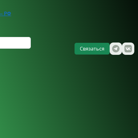
— РФ
Связаться