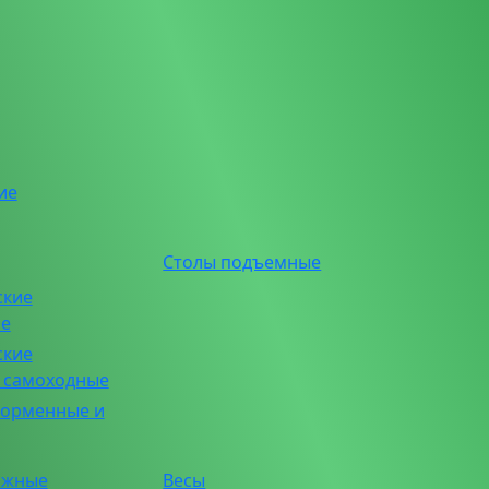
ие
Столы подъемные
ские
ие
ские
е самоходные
форменные и
ажные
Весы