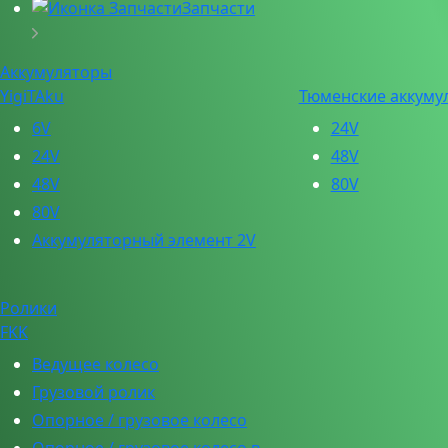
Запчасти
Аккумуляторы
YigiTAku
Тюменские аккуму
6V
24V
24V
48V
48V
80V
80V
Аккумуляторный элемент 2V
Ролики
FKK
Ведущее колесо
Грузовой ролик
Опорное / грузовое колесо