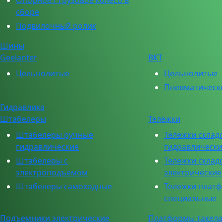
Опорное / грузовое колесо в
сборе
Подвилочный ролик
Шины
Geelanter
ВКТ
Цельнолитые
Цельнолитые
Пневматическ
Гидравлика
Штабелеры
Тележки
Штабелеры ручные
Тележки склад
гидравлические
гидравлическ
Штабелеры с
Тележки склад
электроподъемом
электрически
Штабелеры самоходные
Тележки плат
специальные
Подъемники электрические
Платформы такел