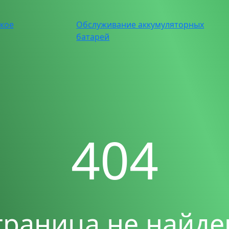
ское
Обслуживание аккумуляторных
батарей
404
траница не найде