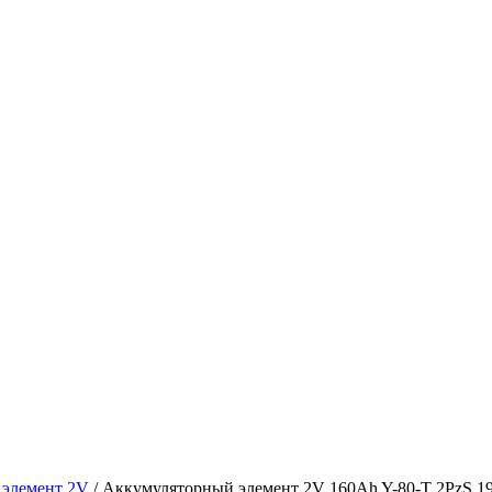
элемент 2V
/
Аккумуляторный элемент 2V 160Ah Y-80-T 2PzS 1