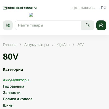
Skip
to
info@sklad-tehno.ru
— РФ
8 (800) 600 51 65
content
Главная
/
Аккумуляторы
/
YigitAku
/
80V
80V
Категории
Аккумуляторы
Гидравлика
Запчасти
Ролики и колеса
Шины