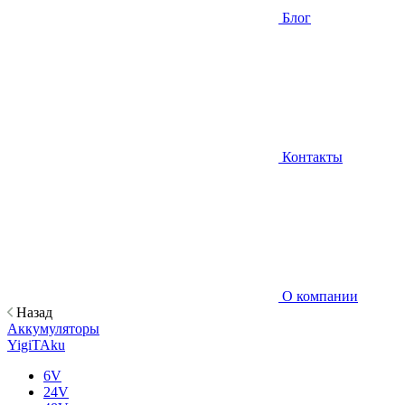
Блог
Контакты
О компании
Назад
Аккумуляторы
YigiTAku
6V
24V