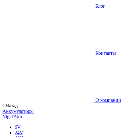
Блог
Контакты
О компании
Назад
Аккумуляторы
YigiTAku
6V
24V