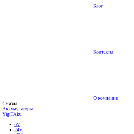
Блог
Контакты
О компании
Назад
Аккумуляторы
YigiTAku
6V
24V