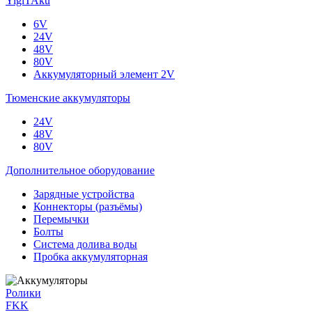
YigiTAku
6V
24V
48V
80V
Аккумуляторный элемент 2V
Тюменские аккумуляторы
24V
48V
80V
Дополнительное оборудование
Зарядные устройства
Коннекторы (разъёмы)
Перемычки
Болты
Система долива воды
Пробка аккумуляторная
Ролики
FKK