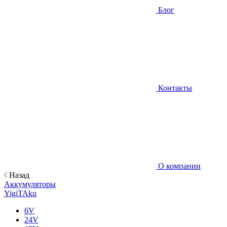
Блог
Контакты
О компании
Назад
Аккумуляторы
YigiTAku
6V
24V