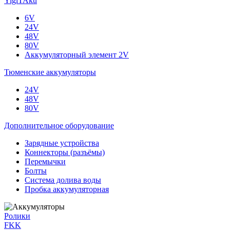
YigiTAku
6V
24V
48V
80V
Аккумуляторный элемент 2V
Тюменские аккумуляторы
24V
48V
80V
Дополнительное оборудование
Зарядные устройства
Коннекторы (разъёмы)
Перемычки
Болты
Система долива воды
Пробка аккумуляторная
Ролики
FKK