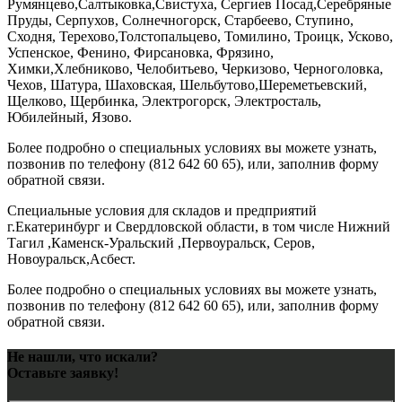
Румянцево,Салтыковка,Свистуха, Сергиев Посад,Серебряные
Пруды, Серпухов, Солнечногорск, Старбеево, Ступино,
Сходня, Терехово,Толстопальцево, Томилино, Троицк, Усково,
Успенское, Фенино, Фирсановка, Фрязино,
Химки,Хлебниково, Челобитьево, Черкизово, Черноголовка,
Чехов, Шатура, Шаховская, Шельбутово,Шереметьевский,
Щелково, Щербинка, Электрогорск, Электросталь,
Юбилейный, Язово.
Более подробно о специальных условиях вы можете узнать,
позвонив по телефону (812 642 60 65), или, заполнив форму
обратной связи.
Специальные условия для складов и предприятий
г.Екатеринбург и Свердловской области, в том числе Нижний
Тагил ,Каменск-Уральский ,Первоуральск, Серов,
Новоуральск,Асбест.
Более подробно о специальных условиях вы можете узнать,
позвонив по телефону (812 642 60 65), или, заполнив форму
обратной связи.
Не нашли, что искали?
Оставьте заявку!