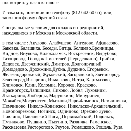
посмотреть у нас в каталоге
И заказать, позвонив по телефону (812 642 60 65), или,
заполнив форму обратной связи.
Специальные условия для складов и предприятий,
находящихся в г.Москва и Московской области,
в том числе : Акулово, Алабушево, Ангелово, Афанасово,
Баковка, Балашиха, Беседы, Битца, Болшево,Бронницы,
Видное, Внуково, Волоколамск, Воскресенск, Вырубово,
Газопровод, Городок Писателей (Переделкино), Грибки,
Дедовск, Дзержинский, Дмитров, Долгопрудный,
Домодедово, Дрожжино,Дубна, Дудкино, Егорьевск,
Железнодорожный, Жуковский, Загорянский, Звенигород,
Зеленоград,Изварино, Измалково, Истра, Картмазово,
Климовск, Клин, Коломна, Королев, Красково,
Красногорск,Лапшинка, Ликово, Лобня, Луховицы,
Лыткарино, Люберцы, Марушкино, Мичуринец,
Можайск,Мосрентген, Мытищи,Наро-Фоминск, Немчиновка,
Немчиново, Николо-Хованское, Никольско-Архангельский,
Новоподрезково, Ногинск, Одинцово, Орехово-Зуево,
Павлино, Павловский Посад,Первомайский, Подольск,
Путилково, Пушкино, Пыхтино, Развилка, Раменское,
Рассказовка,Расторопово, Реутов, Ромашково, Рошаль, Руза,