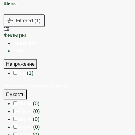
Шины
Filtered (1)
Фильтры
Reset all
×
E48
×
Напряжение
(
1
)
80В
Показать больше
Скрыть
Ёмкость
(
0
)
360 Ah
(
0
)
400 Ah
(
0
)
500 Ah
(
0
)
840 Ah
(
0
)
320 Ah