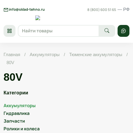
Skip
to
info@sklad-tehno.ru
— РФ
8 (800) 600 51 65
content
Главная
/
Аккумуляторы
/
Тюменские аккумуляторы
/
80V
80V
Категории
Аккумуляторы
Гидравлика
Запчасти
Ролики и колеса