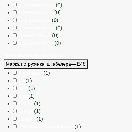
(
0
)
1034x1284x627 мм
(
0
)
1026x996x627 мм
(
0
)
844x876x537 мм
(
0
)
1034x1140x462 мм
(
0
)
1028х711х784 мм
(
0
)
1028х999х784 мм
Показать больше
Скрыть
Марка погрузчика, штабелера
— E48
(
1
)
R14/R16/R20
(
1
)
A10
(
1
)
B30X
(
1
)
B35X
(
1
)
EKX-513
(
1
)
EKX-515
(
1
)
E16/E16C
(
1
)
R16N/R20N/R25F/K10/K12 01