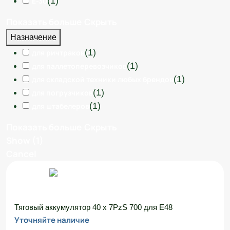
(
1
)
E-30
Показать больше
Скрыть
Назначение
(
1
)
для ричтраков
(
1
)
для паллетоперевозчиков
(
1
)
для складской техники любых брендов
(
1
)
для погрузчиков
(
1
)
для штабелеров
Показать больше
Скрыть
Show
(
1
)
Cancel
Тяговый аккумулятор 40 x 7PzS 700 для E48
Уточняйте наличие