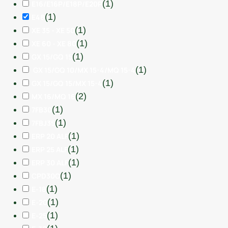
(
1
)
E16/E16P/E18P/E20P
(
1
)
E48
(
1
)
XE 35 - XE 50
(
1
)
XE 60 - XE 80
(
1
)
GX 15/GQ 15
(
1
)
GX 15/GQ 10/MX 15-4/MQ 15-4
(
1
)
GX 15/GQ 15/MX 15-4
(
2
)
MX 16/MQ 16
(
1
)
7FB30
(
1
)
7FBJ35
(
1
)
ERP 20 ALF
(
1
)
ERP 25 ALF
(
1
)
ERP 30 ALF
(
1
)
CPD30C
(
1
)
E-18
(
1
)
E-20
(
1
)
E-25