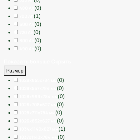
(
0
)
480 Ah
(
1
)
700 Ah
(
0
)
600 Ah
(
0
)
720 Ah
(
0
)
800 Ah
(
0
)
490 Ah
Показать больше
Скрыть
Размер
(
0
)
1028x855x784 мм
(
0
)
1028x567x784 мм
(
0
)
1028x999x784 мм
(
0
)
1026x708x627 мм
(
0
)
1028x711x784 мм
(
0
)
1026x852x627 мм
(
1
)
1034x1140x627 мм
(
0
)
1037x1143x784 мм