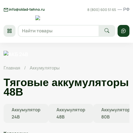
Skip
to
info@sklad-tehno.ru
— РФ
8 (800) 600 51 65
content
Главная
/
Аккумуляторы
Тяговые аккумуляторы
48В
Аккумулятор
Аккумулятор
Аккумулятор
24В
48В
80В