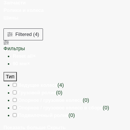
Запчасти
Ролики и колеса
Шины
Filtered (4)
Фильтры
Reset all
×
90 мм
×
Тип
(
4
)
Ведущее колесо
(
0
)
Грузовой ролик
(
0
)
Опорное / грузовое колесо
(
0
)
Опорное / грузовое колесо в сборе
(
0
)
Подвилочный ролик
Показать больше
Скрыть