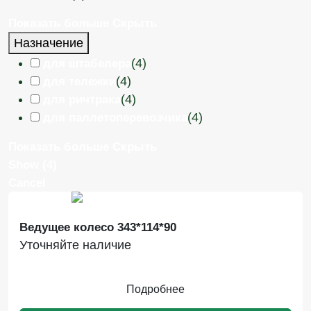
Показать больше
Скрыть
Назначение
(
4
)
для штабелера
(
4
)
для тележки
(
4
)
для ричтрака
(
4
)
для паллетоперевозчика
Показать больше
Скрыть
Show
(
4
)
Cancel
Ведущее колесо 343*114*90
Уточняйте наличие
Подробнее