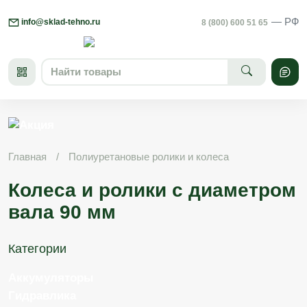
Skip
— РФ
to
info@sklad-tehno.ru
8 (800) 600 51 65
content
Главная
/
Полиуретановые ролики и колеса
Колеса и ролики с диаметром
вала 90 мм
Категории
Аккумуляторы
Гидравлика