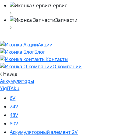
Сервис
Запчасти
Акции
Блог
Контакты
О компании
Назад
Аккумуляторы
YigiTAku
6V
24V
48V
80V
Аккумуляторный элемент 2V