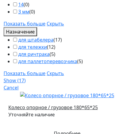
14
(
0
)
3 мм
(
0
)
Показать больше
Скрыть
Назначение
для штабелера
(
17
)
для тележки
(
12
)
для ричтрака
(
5
)
для паллетоперевозчика
(
5
)
Показать больше
Скрыть
Show
(
17
)
Cancel
Колесо опорное / грузовое 180*65*25
Уточняйте наличие
Подробнее