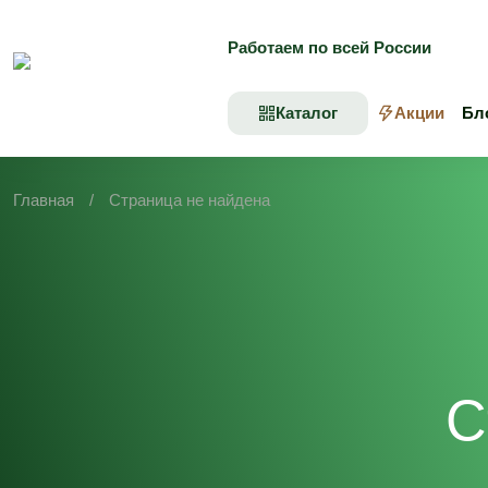
Skip
to
Работаем по всей России
content
Каталог
Акции
Бл
Главная
/
Страница не найдена
С