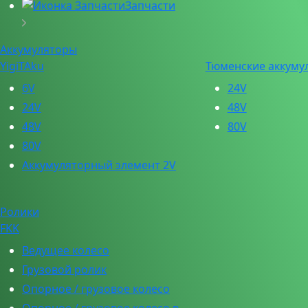
Запчасти
Аккумуляторы
YigiTAku
Тюменские аккуму
6V
24V
24V
48V
48V
80V
80V
Аккумуляторный элемент 2V
Ролики
FKK
Ведущее колесо
Грузовой ролик
Опорное / грузовое колесо