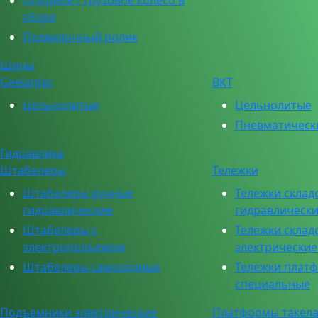
Опорное / грузовое колесо в
сборе
Подвилочный ролик
Шины
Geelanter
ВКТ
Цельнолитые
Цельнолитые
Пневматическ
Гидравлика
Штабелеры
Тележки
Штабелеры ручные
Тележки склад
гидравлические
гидравлическ
Штабелеры с
Тележки склад
электроподъемом
электрически
Штабелеры самоходные
Тележки плат
специальные
Подъемники электрические
Платформы такел