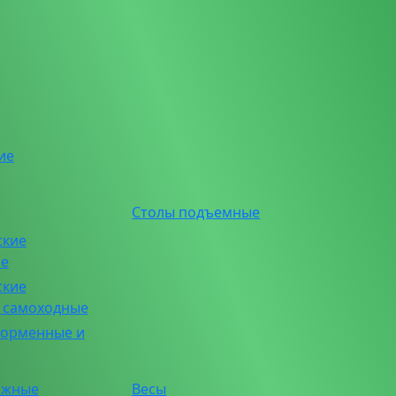
ие
Столы подъемные
ские
ие
ские
е самоходные
форменные и
ажные
Весы