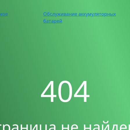
ское
Обслуживание аккумуляторных
батарей
404
траница не найде