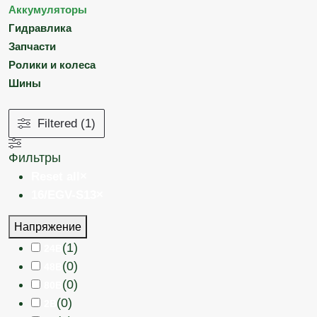
Аккумуляторы
Гидравлика
Запчасти
Ролики и колеса
Шины
Filtered (1)
Фильтры
Reset all
×
16/EGV-S13
×
Напряжение
(
1
)
24В
(
0
)
48В
(
0
)
80В
(
0
)
2В