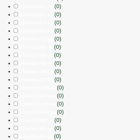
(
0
)
812х520х600 мм
(
0
)
815х530х600 мм
(
0
)
922х494х638 мм
(
0
)
970х529х580 мм
(
0
)
980х465х715 мм
(
0
)
827х411х784 мм
(
0
)
832х411х784 мм
(
0
)
960х430х760 мм
(
0
)
970х460х784 мм
(
0
)
980х500х777 мм
(
0
)
1025х350х784 мм
(
0
)
1035х350х775 мм
(
0
)
1040х350х895 мм
(
0
)
1210х270х760 мм
(
0
)
813х866х462 мм
(
0
)
825х745х540 мм
(
0
)
911х822х460 мм