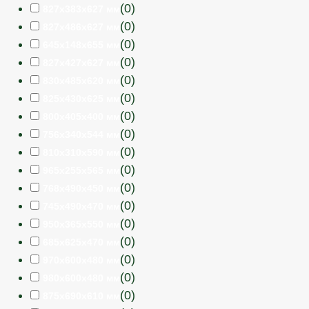
(
0
)
827х383х627 мм
(
0
)
827х486х627 мм
(
0
)
645х148х655 мм
(
0
)
827х427х627 мм
(
0
)
830х485х620 мм
(
0
)
825х430х625 мм
(
0
)
800х405х400 мм
(
0
)
756х340х544 мм
(
0
)
810х310х590 мм
(
0
)
965х255х565 мм
(
0
)
768х490х450 мм
(
0
)
745х490х470 мм
(
0
)
950х365х550 мм
(
0
)
685х625х470 мм
(
0
)
970х600х480 мм
(
0
)
980х600х480 мм
(
0
)
875х690х610 мм