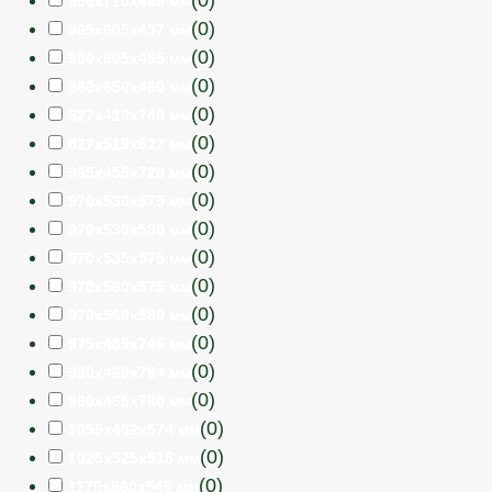
950х710х465 мм
(
0
)
965х605х457 мм
(
0
)
980х605х495 мм
(
0
)
980х650х460 мм
(
0
)
827х410х740 мм
(
0
)
827х519х627 мм
(
0
)
965х455х720 мм
(
0
)
970х530х575 мм
(
0
)
970х530х580 мм
(
0
)
970х535х575 мм
(
0
)
970х560х575 мм
(
0
)
970х560х580 мм
(
0
)
975х465х746 мм
(
0
)
980х460х784 мм
(
0
)
980х465х780 мм
(
0
)
1055х462х574 мм
(
0
)
1025х525х515 мм
(
0
)
1170х860х545 мм