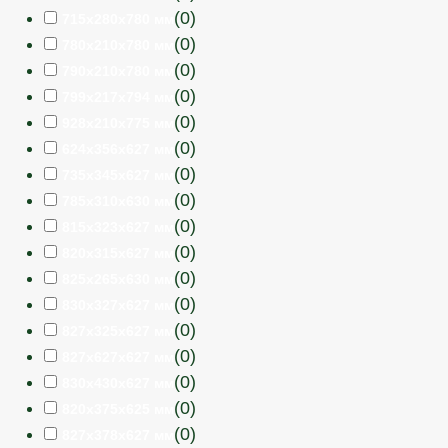
(
0
)
715х280х780 мм
(
0
)
780х210х780 мм
(
0
)
790х210х780 мм
(
0
)
799х217х794 мм
(
0
)
928х210х775 мм
(
0
)
624х356х627 мм
(
0
)
735х345х627 мм
(
0
)
785х310х630 мм
(
0
)
815х323х627 мм
(
0
)
820х315х627 мм
(
0
)
825х265х630 мм
(
0
)
830х327х627 мм
(
0
)
827х325х627 мм
(
0
)
827х627х627 мм
(
0
)
830х430х627 мм
(
0
)
820х375х625 мм
(
0
)
827х378х627 мм