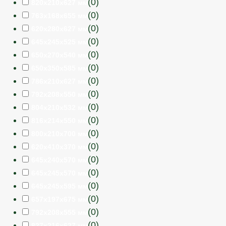
(
0
)
820х210х627 мм
(
0
)
763х168х655 мм
(
0
)
620х280х627 мм
(
0
)
645х245х525 мм
(
0
)
650х270х540 мм
(
0
)
650х350х585 мм
(
0
)
786х210х627 мм
(
0
)
792х208х550 мм
(
0
)
804х210х532 мм
(
0
)
816х214х550 мм
(
0
)
800х210х700 мм
(
0
)
620х410х370 мм
(
0
)
645х240х570 мм
(
0
)
645х245х570 мм
(
0
)
645х245х595 мм
(
0
)
657х197х675 мм
(
0
)
792х208х555 мм
(
0
)
827х216х627 мм