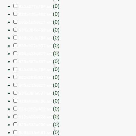
(
0
)
835x277x784 мм
(
0
)
830x435x462 мм
(
0
)
830x165x627 мм
(
0
)
624x284x462 мм
(
0
)
628x288x784 мм
(
0
)
830x327x537 мм
(
0
)
624x428x627 мм
(
0
)
830x383x537 мм
(
0
)
835x385x784 мм
(
0
)
621x209x627 мм
(
0
)
805x215x627 мм
(
0
)
624x280x627 мм
(
0
)
429x416x450 мм
(
0
)
624х356х462 мм
(
0
)
519x426x628 мм
(
0
)
920x333x600 мм
(
0
)
509x435x651 мм