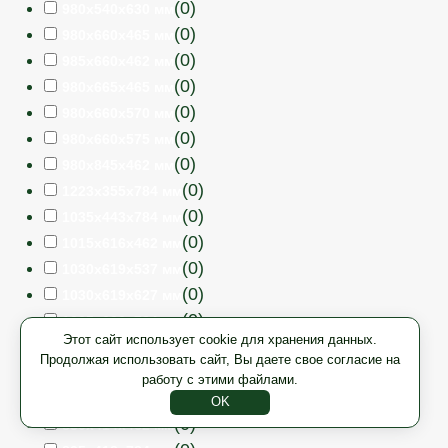
(
0
)
980x540x630 мм
(
0
)
980x660x465 мм
(
0
)
985x660x462 мм
(
0
)
980x665x465 мм
(
0
)
980x660x570 мм
(
0
)
980x660x575 мм
(
0
)
980x845x462 мм
(
0
)
1223x355x784 мм
(
0
)
1035x443x784 мм
(
0
)
1015x616x462 мм
(
0
)
1030x619x537 мм
(
0
)
1030x619x627 мм
(
0
)
1035x623x784 мм
Этот сайт использует cookie для хранения данных.
(
0
)
1223x283x784 мм
Продолжая использовать сайт, Вы даете свое согласие на
(
0
)
835x526x784 мм
работу с этими файлами.
(
0
)
1035x533x784 мм
OK
(
0
)
830x414x462 мм