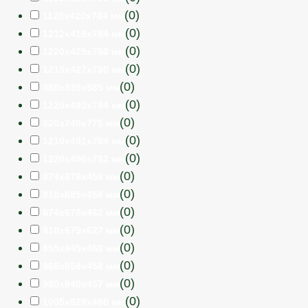
(
0
)
1120х420х784 мм
(
0
)
1212х419х784 мм
(
0
)
1220х425х780 мм
(
0
)
1215х427х780 мм
(
0
)
980х835х585 мм
(
0
)
1220х493х784 мм
(
0
)
820х740х775 мм
(
0
)
1210х491х784 мм
(
0
)
1220х496х782 мм
(
0
)
874х678х458 мм
(
0
)
810х685х458 мм
(
0
)
874х678х462 мм
(
0
)
810х675х627 мм
(
0
)
855х845х460 мм
(
0
)
968х858х458 мм
(
0
)
980х840х457 мм
(
0
)
1005х829х460 мм