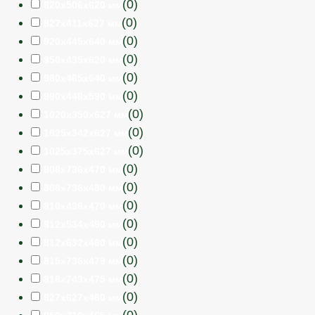
(
0
)
820х506х620 мм
(
0
)
827х411х627 мм
(
0
)
920х445х640 мм
(
0
)
950х435х620 мм
(
0
)
980х465х640 мм
(
0
)
990х448х590 мм
(
0
)
1020х350х627 мм
(
0
)
1025х342х627 мм
(
0
)
1025х375х627 мм
(
0
)
808х736х470 мм
(
0
)
808х736х480 мм
(
0
)
810х436х470 мм
(
0
)
812х534х490 мм
(
0
)
812х632х460 мм
(
0
)
815х736х479 мм
(
0
)
818х743х475 мм
(
0
)
827х627х460 мм
(
0
)