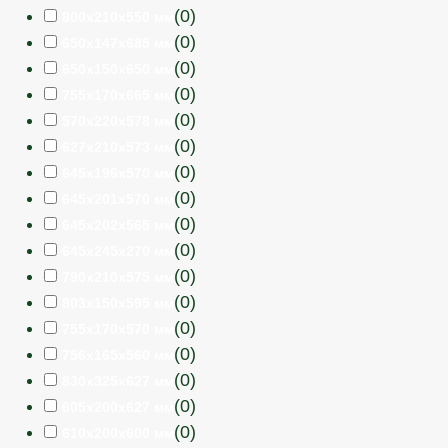
(
0
)
800х210х550 мм
(
0
)
650х147х685 мм
(
0
)
650х150х650 мм
(
0
)
755х170х665 мм
(
0
)
570х220х578 мм
(
0
)
627х210х573 мм
(
0
)
645х196х570 мм
(
0
)
645х201х570 мм
(
0
)
645х202х565 мм
(
0
)
645х245х270 мм
(
0
)
790х210х575 мм
(
0
)
803х150х595 мм
(
0
)
755х170х570 мм
(
0
)
756х165х560 мм
(
0
)
830х325х627 мм
(
0
)
605х200х627 мм
(
0
)
610х200х600 мм