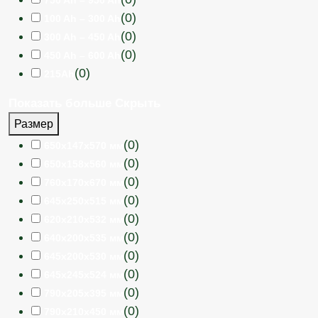
(
0
)
100 Ah – 300 Ah
(
0
)
300 Ah – 450 Ah
(
0
)
450 Ah – 600 Ah
(
0
)
215Ah
Показать больше
Скрыть
Размер
(
0
)
650х147х570 мм
(
0
)
650х158х560 мм
(
0
)
760х170х670 мм
(
0
)
645х250х515 мм
(
0
)
620х210х532 мм
(
0
)
640х200х535 мм
(
0
)
645х200х530 мм
(
0
)
645х245х524 мм
(
0
)
790х205х395 мм
(
0
)
790х210х450 мм