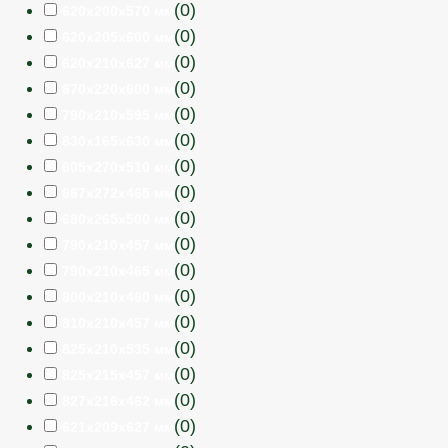
(
0
)
620х200х570 мм
(
0
)
620х205х600 мм
(
0
)
620х210х627 мм
(
0
)
670х220х600 мм
(
0
)
790х210х595 мм
(
0
)
830х165х630 мм
(
0
)
605х270х510 мм
(
0
)
667х272х465 мм
(
0
)
680х265х500 мм
(
0
)
790х210х457 мм
(
0
)
790х210х465 мм
(
0
)
800х210х460 мм
(
0
)
810х210х457 мм
(
0
)
825х210х535 мм
(
0
)
825х215х457 мм
(
0
)
827х216х462 мм
(
0
)
621х209х627 мм