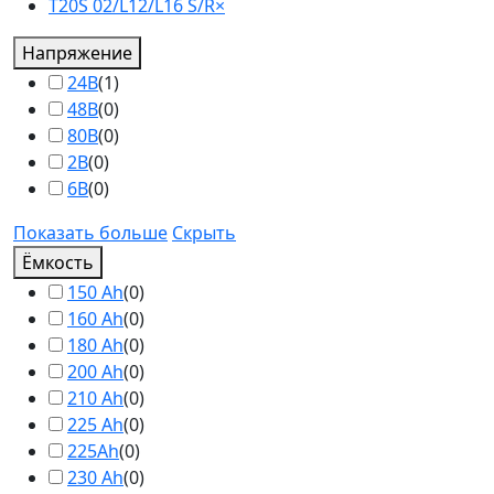
T20S 02/L12/L16 S/R
×
Напряжение
24В
(
1
)
48В
(
0
)
80В
(
0
)
2В
(
0
)
6В
(
0
)
Показать больше
Скрыть
Ёмкость
150 Ah
(
0
)
160 Ah
(
0
)
180 Ah
(
0
)
200 Ah
(
0
)
210 Ah
(
0
)
225 Ah
(
0
)
225Ah
(
0
)
230 Ah
(
0
)