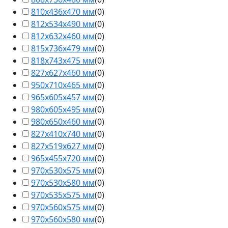
810х436х470 мм
(
0
)
812х534х490 мм
(
0
)
812х632х460 мм
(
0
)
815х736х479 мм
(
0
)
818х743х475 мм
(
0
)
827х627х460 мм
(
0
)
950х710х465 мм
(
0
)
965х605х457 мм
(
0
)
980х605х495 мм
(
0
)
980х650х460 мм
(
0
)
827х410х740 мм
(
0
)
827х519х627 мм
(
0
)
965х455х720 мм
(
0
)
970х530х575 мм
(
0
)
970х530х580 мм
(
0
)
970х535х575 мм
(
0
)
970х560х575 мм
(
0
)
970х560х580 мм
(
0
)