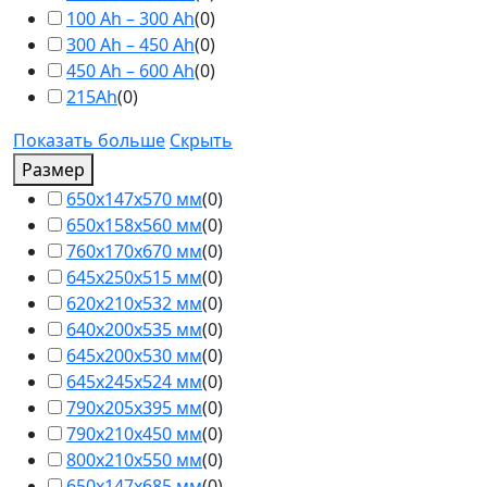
100 Ah – 300 Ah
(
0
)
300 Ah – 450 Ah
(
0
)
450 Ah – 600 Ah
(
0
)
215Ah
(
0
)
Показать больше
Скрыть
Размер
650х147х570 мм
(
0
)
650х158х560 мм
(
0
)
760х170х670 мм
(
0
)
645х250х515 мм
(
0
)
620х210х532 мм
(
0
)
640х200х535 мм
(
0
)
645х200х530 мм
(
0
)
645х245х524 мм
(
0
)
790х205х395 мм
(
0
)
790х210х450 мм
(
0
)
800х210х550 мм
(
0
)
650х147х685 мм
(
0
)